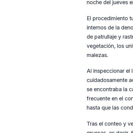
noche del jueves 
El procedimiento t
internos de la den
de patrullaje y ras
vegetación, los un
malezas.
Al inspeccionar el 
cuidadosamente ac
se encontraba la c
frecuente en el co
hasta que las cond
Tras el conteo y v
gruesas, es decir, 