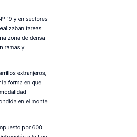
Nº 19 y en sectores
realizaban tareas
n una zona de densa
on ramas y
rillos extranjeros,
 la forma en que
a modalidad
ondida en el monte
compuesto por 600
infracción a la Ley