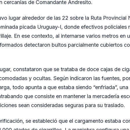
en cercanías de Comandante Andresito.
uvo lugar alrededor de las 22 sobre la Ruta Provincial 
ominada picada Uruguay-I, donde efectivos policiales 
trillaje. En ese contexto, al internarse varios metros e
iformados detectaron bultos parcialmente cubiertos c
lugar, constataron que se trataba de doce cajas de cigar
omodadas y ocultas. Según indicaron las fuentes, por
arga, todo apunta a que estaba siendo “enfriada”, un
ntrabando que consiste en mantener la mercadería esc
iciones sean consideradas seguras para su traslado.
erificación, se estableció que el cargamento estaba 
6.000 atados de cigarrillos. La maniobra configura una 