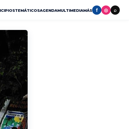
f
◎
⌕
ICIPIOS
TEMÁTICOS
AGENDA
MULTIMEDIA
MÁS