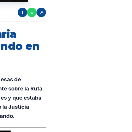
f
w
↗
ria
ando en
uesas de
nte sobre la Ruta
nes y que estaba
 la Justicia
bando.