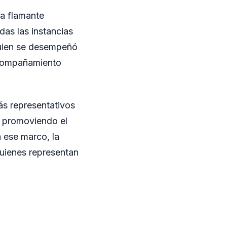
la flamante
as las instancias
quien se desempeñó
acompañamiento
ás representativos
, promoviendo el
n ese marco, la
quienes representan