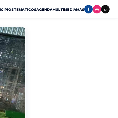
f
◎
⌕
ICIPIOS
TEMÁTICOS
AGENDA
MULTIMEDIA
MÁS