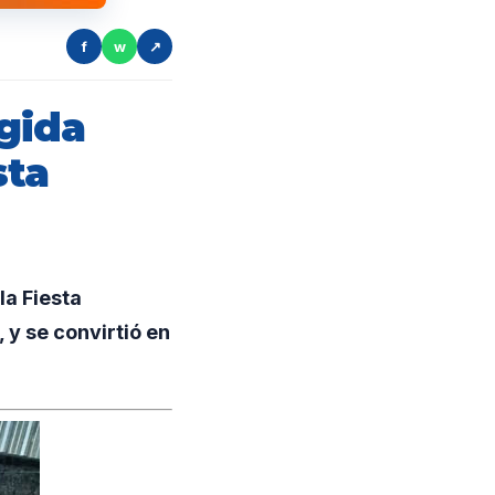
f
w
↗
gida
sta
a Fiesta
 y se convirtió en