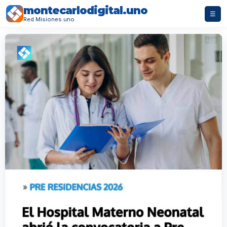
montecarlodigital.uno
☰
Red Misiones.uno