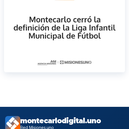
montecarlodigital.uno
Red Misiones.uno