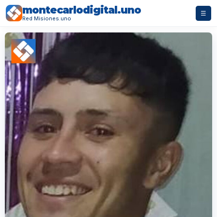
montecarlodigital.uno
☰
Red Misiones.uno