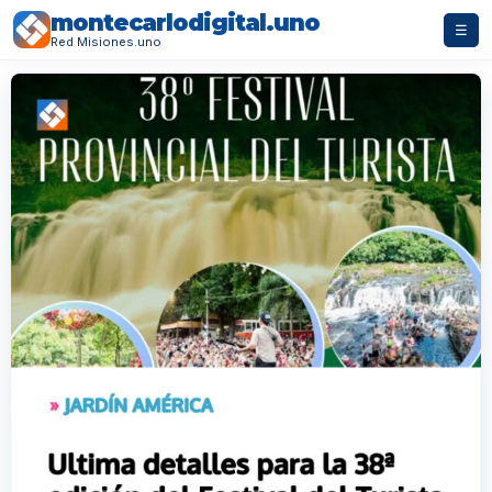
montecarlodigital.uno
☰
Red Misiones.uno