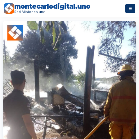
montecarlodigital.uno
☰
Red Misiones.uno