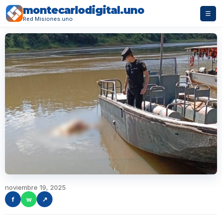
montecarlodigital.uno
☰
Red Misiones.uno
noviembre 19, 2025
f
w
↗