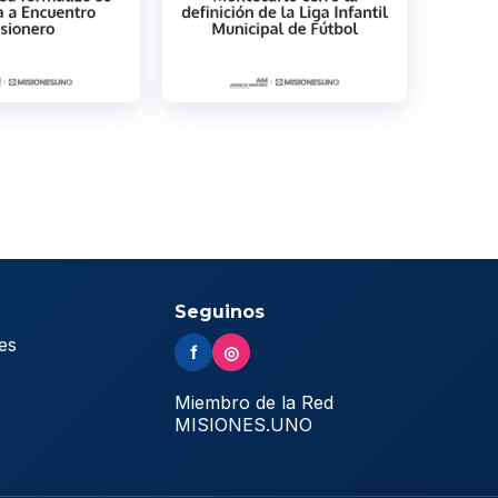
Seguinos
es
f
◎
s
Miembro de la Red
MISIONES.UNO