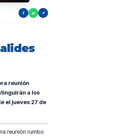
f
w
↗
alides
era reunión
tinguirán a los
e el jueves 27 de
era reunión rumbo