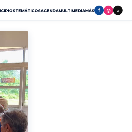
f
◎
⌕
ICIPIOS
TEMÁTICOS
AGENDA
MULTIMEDIA
MÁS