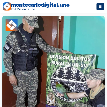
montecarlodigital.uno
☰
Red Misiones.uno