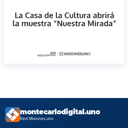
montecarlodigital.uno
Red Misiones.uno