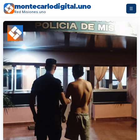
montecarlodigital.uno
☰
Red Misiones.uno