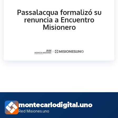
montecarlodigital.uno
Red Misiones.uno