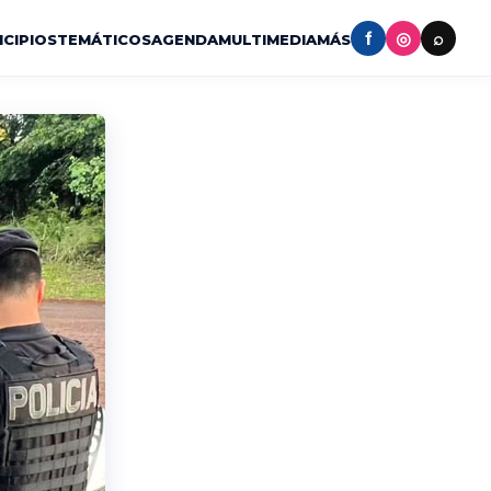
f
◎
⌕
ICIPIOS
TEMÁTICOS
AGENDA
MULTIMEDIA
MÁS