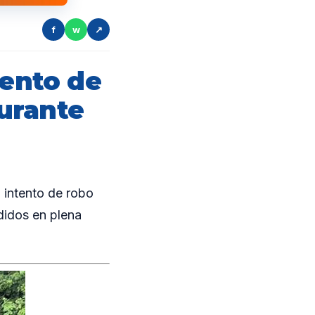
f
w
↗
tento de
urante
 intento de robo
didos en plena