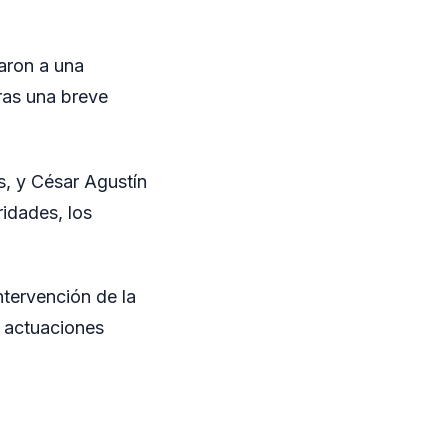
saron a una
ras una breve
s, y César Agustín
ridades, los
ntervención de la
s actuaciones