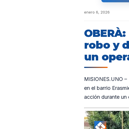
enero 6, 2026
OBERÀ: L
robo y 
un oper
MISIONES.UNO – Efe
en el barrio Erasm
acción durante un 