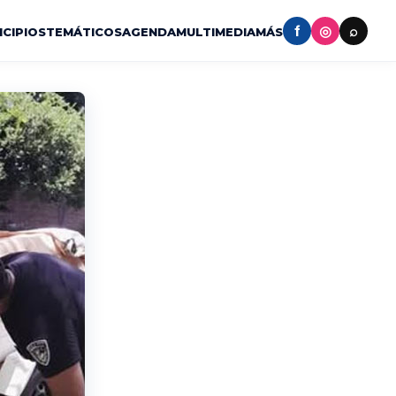
f
◎
⌕
ICIPIOS
TEMÁTICOS
AGENDA
MULTIMEDIA
MÁS