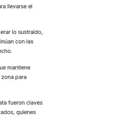
a llevarse el
erar lo sustraído,
inúan con las
echo.
que mantiene
a zona para
ata fueron claves
icados, quienes