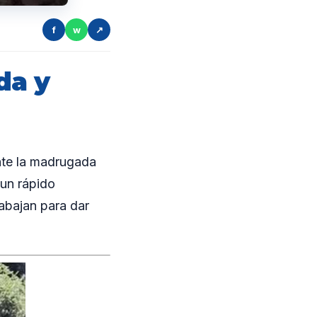
f
w
↗
da y
nte la madrugada
 un rápido
abajan para dar