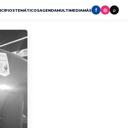
f
◎
⌕
ICIPIOS
TEMÁTICOS
AGENDA
MULTIMEDIA
MÁS