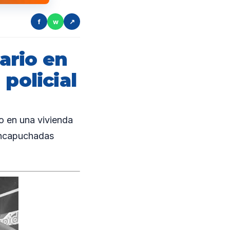
f
w
↗
ario en
policial
o en una vivienda
 encapuchadas