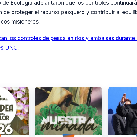
o de Ecología adelantaron que los controles continuará
in de proteger el recurso pesquero y contribuir al equili
icos misioneros.
an los controles de pesca en ríos y embalses durante 
es UNO
.