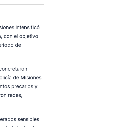
iones intensificó
a, con el objetivo
eríodo de
 concretaron
olicía de Misiones.
ntos precarios y
ron redes,
derados sensibles