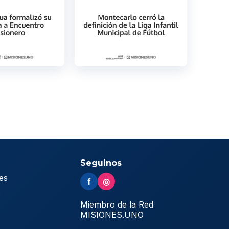
Seguinos
es
f
◎
s
Miembro de la Red
MISIONES.UNO