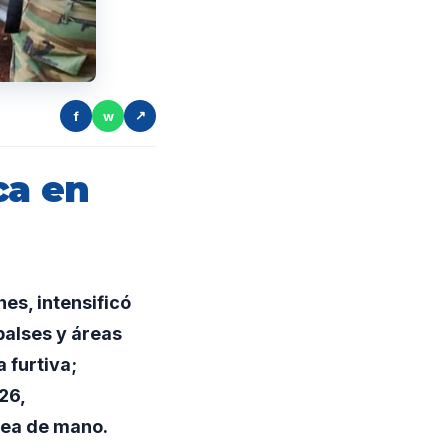
f
w
↗
ca en
nes, intensificó
balses y áreas
 furtiva;
26,
nea de mano.