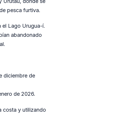
 y Urutaú, donde se
de pesca furtiva.
n el Lago Urugua-í.
habían abandonado
al.
de diciembre de
 enero de 2026.
a costa y utilizando