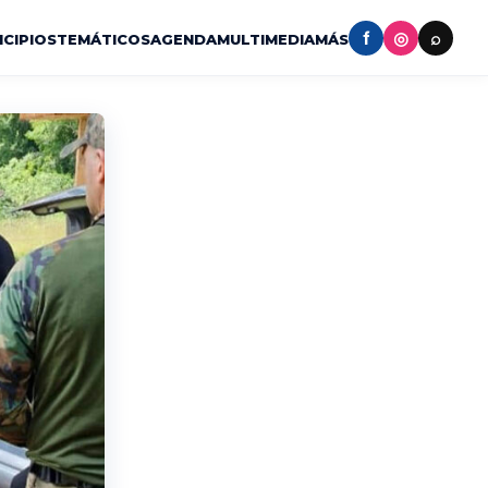
f
◎
⌕
ICIPIOS
TEMÁTICOS
AGENDA
MULTIMEDIA
MÁS