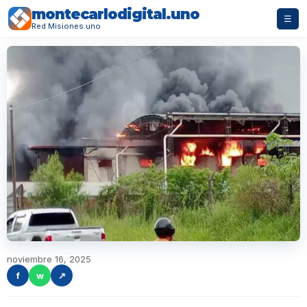
montecarlodigital.uno
☰
Red Misiones.uno
noviembre 16, 2025
f
w
↗