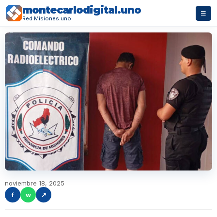
montecarlodigital.uno
☰
Red Misiones.uno
noviembre 18, 2025
f
w
↗