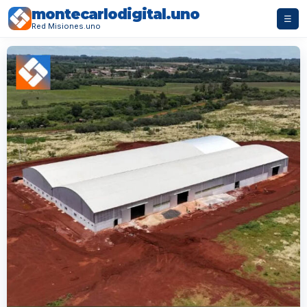
montecarlodigital.uno
☰
Red Misiones.uno