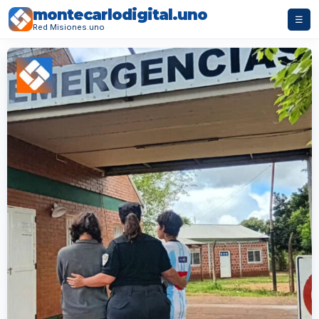
montecarlodigital.uno
☰
Red Misiones.uno