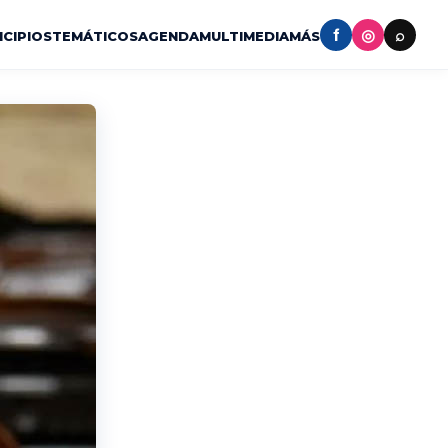
f
◎
⌕
ICIPIOS
TEMÁTICOS
AGENDA
MULTIMEDIA
MÁS