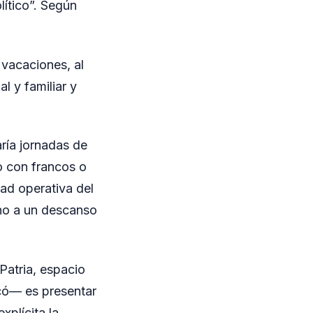
lítico”. Según
 vacaciones, al
l y familiar y
ría jornadas de
o con francos o
dad operativa del
cho a un descanso
Patria, espacio
icó— es presentar
xplícita la