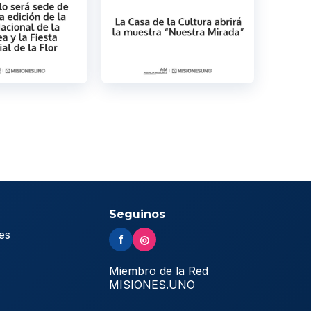
Seguinos
es
f
◎
s
Miembro de la Red
MISIONES.UNO