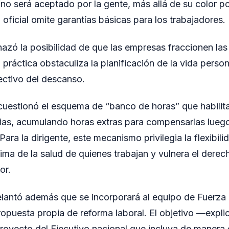
no será aceptado por la gente, más allá de su color po
 oficial omite garantías básicas para los trabajadores.
hazó la posibilidad de que las empresas fraccionen las
práctica obstaculiza la planificación de la vida persona
efectivo del descanso.
 cuestionó el esquema de “banco de horas” que habilita
rias, acumulando horas extras para compensarlas lueg
ara la dirigente, este mecanismo privilegia la flexibili
ma de la salud de quienes trabajan y vulnera el dere
or.
lantó además que se incorporará al equipo de Fuerza 
opuesta propia de reforma laboral. El objetivo —expl
proyecto del Ejecutivo nacional que incluya de manera e