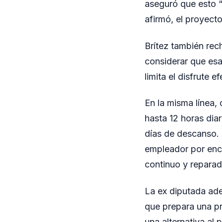
aseguró que esto “
afirmó, el proyecto
Brítez también rec
considerar que esa 
limita el disfrute 
En la misma línea,
hasta 12 horas dia
días de descanso. P
empleador por enci
continuo y reparad
La ex diputada ade
que prepara una pr
una alternativa al 