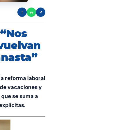
f
w
↗
 “Nos
vuelvan
anasta”
la reforma laboral
 de vacaciones y
ó que se suma a
explícitas.