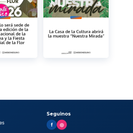
Seguinos
es
f
◎
s