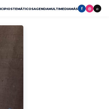
f
◎
⌕
ICIPIOS
TEMÁTICOS
AGENDA
MULTIMEDIA
MÁS