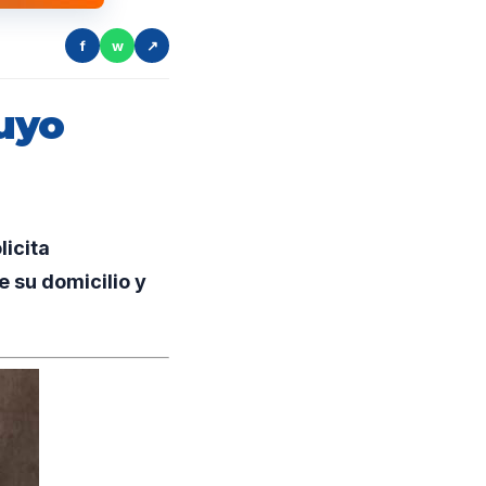
f
w
↗
uyo
licita
 su domicilio y