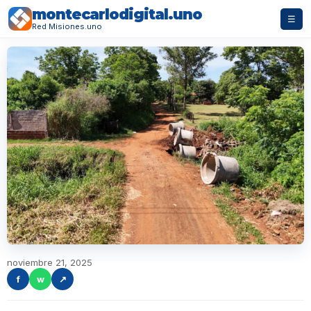
montecarlodigital.uno
☰
Red Misiones.uno
noviembre 21, 2025
f
w
↗