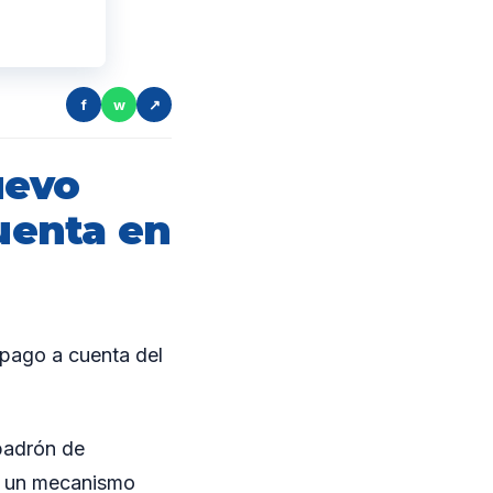
f
w
↗
uevo
cuenta en
 pago a cuenta del
 padrón de
or un mecanismo