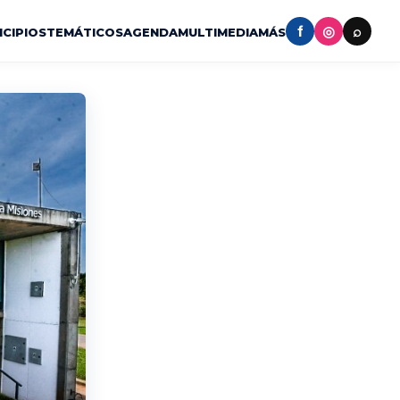
f
◎
⌕
ICIPIOS
TEMÁTICOS
AGENDA
MULTIMEDIA
MÁS