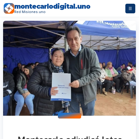
montecarlodigital.uno
☰
Red Misiones.uno