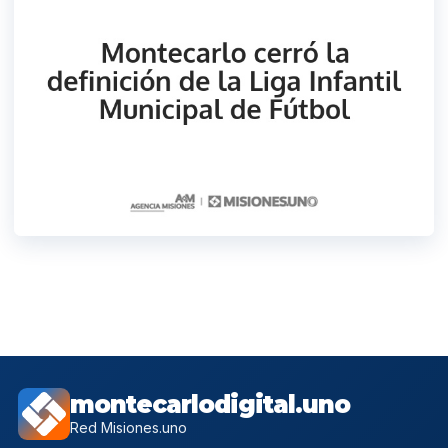
montecarlodigital.uno
Red Misiones.uno