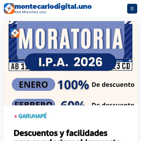
montecarlodigital.uno
☰
Red Misiones.uno