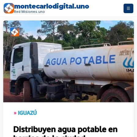
montecarlodigital.uno
☰
Red Misiones.uno