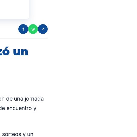
f
w
↗
zó un
ron de una jornada
 de encuentro y
 sorteos y un