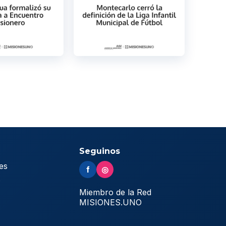
Seguinos
es
f
◎
s
Miembro de la Red
MISIONES.UNO