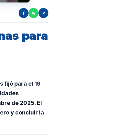
f
w
↗
nas para
fijó para el 19
ridades
mbre de 2025. El
ro y concluir la