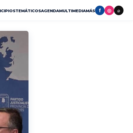
f
◎
⌕
ICIPIOS
TEMÁTICOS
AGENDA
MULTIMEDIA
MÁS