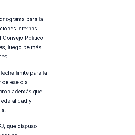
cronograma para la
cciones internas
l Consejo Político
les, luego de más
nes.
echa límite para la
r de ese día
rcaron además que
federalidad y
ia.
PJ, que dispuso