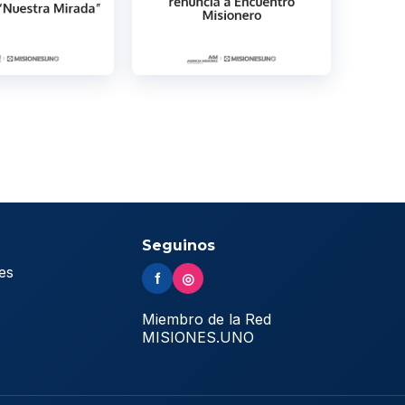
Seguinos
es
f
◎
s
Miembro de la Red
MISIONES.UNO