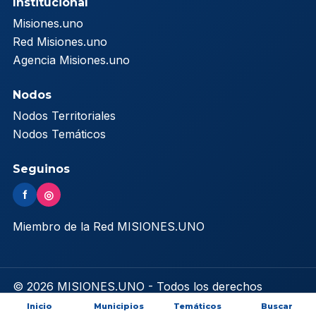
Institucional
Misiones.uno
Red Misiones.uno
Agencia Misiones.uno
Nodos
Nodos Territoriales
Nodos Temáticos
Seguinos
f
◎
Miembro de la Red MISIONES.UNO
© 2026 MISIONES.UNO - Todos los derechos
reservados
Inicio
Municipios
Temáticos
Buscar