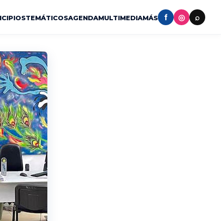
f
◎
⌕
ICIPIOS
TEMÁTICOS
AGENDA
MULTIMEDIA
MÁS