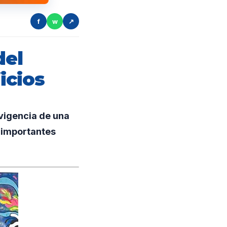
f
w
↗
del
icios
vigencia de una
 importantes