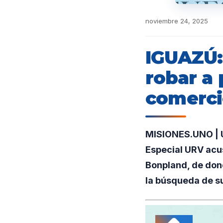
noviembre 24, 2025
IGUAZÚ:
robar a 
comerc
MISIONES.UNO | U
Especial URV acus
Bonpland, de dond
la búsqueda de su