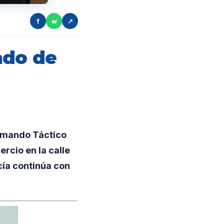
f
w
↗
ado de
Comando Táctico
rcio en la calle
cía continúa con