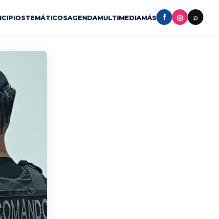
f
◎
⌕
ICIPIOS
TEMÁTICOS
AGENDA
MULTIMEDIA
MÁS