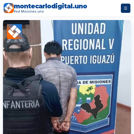
montecarlodigital.uno
☰
Red Misiones.uno