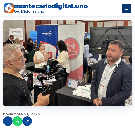
montecarlodigital.uno
☰
Red Misiones.uno
noviembre 21, 2025
f
w
↗