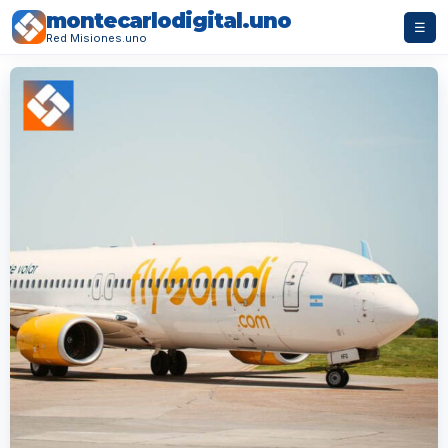
montecarlodigital.uno
☰
Red Misiones.uno