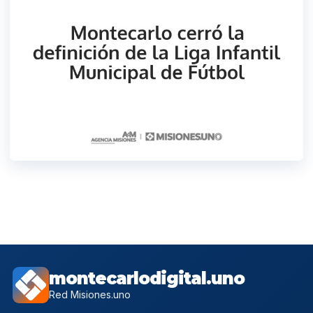
montecarlodigital.uno
Red Misiones.uno