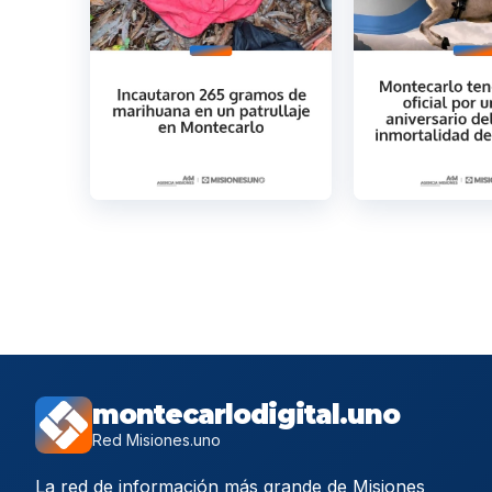
montecarlodigital.uno
Red Misiones.uno
La red de información más grande de Misiones