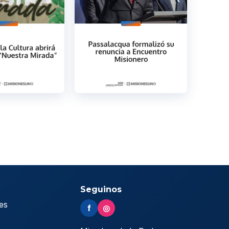
Seguinos
es
f
◎
s