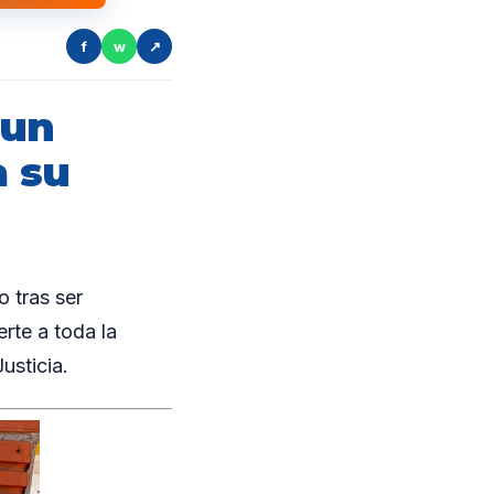
f
w
↗
 un
 su
 tras ser
te a toda la
usticia.