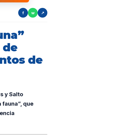
f
w
↗
una”
 de
untos de
 y Salto
a fauna”, que
vencia