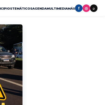
f
◎
⌕
ICIPIOS
TEMÁTICOS
AGENDA
MULTIMEDIA
MÁS