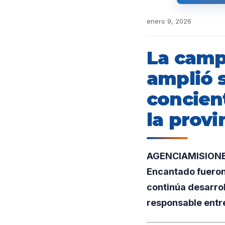
enero 9, 2026
La camp
amplió 
concien
la provi
AGENCIAMISIONES.
Encantado fueron 
continúa desarro
responsable entre