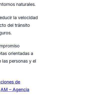
ntornos naturales.
reducir la velocidad
to del tránsito
guros.
compromiso
tas orientadas a
e las personas y el
cciones de
n
AM – Agencia