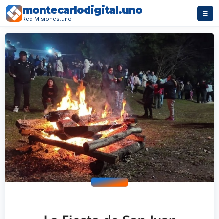
montecarlodigital.uno
☰
Red Misiones.uno