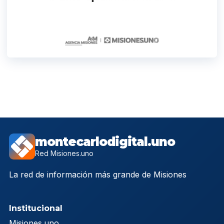
montecarlodigital.uno
Red Misiones.uno
La red de información más grande de Misiones
Institucional
Misiones.uno