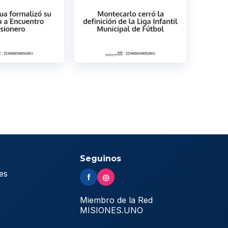
Seguinos
es
f
◎
s
Miembro de la Red
MISIONES.UNO