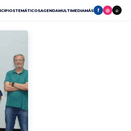
f
◎
⌕
ICIPIOS
TEMÁTICOS
AGENDA
MULTIMEDIA
MÁS