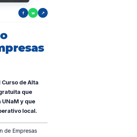
f
w
↗
so
empresas
 Curso de Alta
gratuita que
la UNaM y que
erativo local.
ión de Empresas