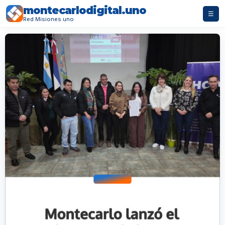
montecarlodigital.uno
☰
Red Misiones.uno