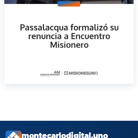
montecarlodigital.uno