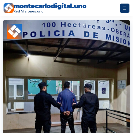
montecarlodigital.uno
☰
Red Misiones.uno