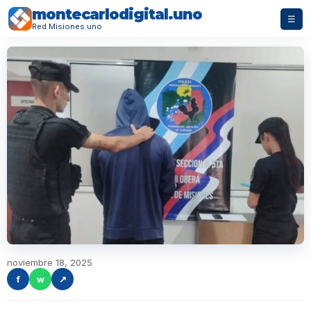
montecarlodigital.uno
☰
Red Misiones.uno
noviembre 18, 2025
f
w
↗