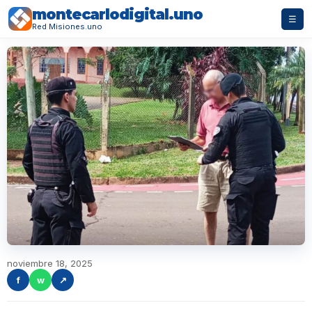
montecarlodigital.uno
☰
Red Misiones.uno
noviembre 18, 2025
f
w
↗