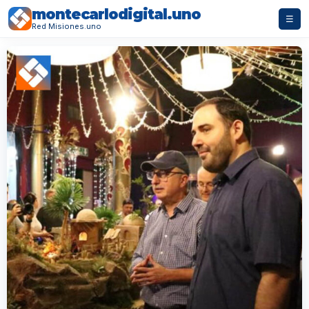
montecarlodigital.uno
☰
Red Misiones.uno