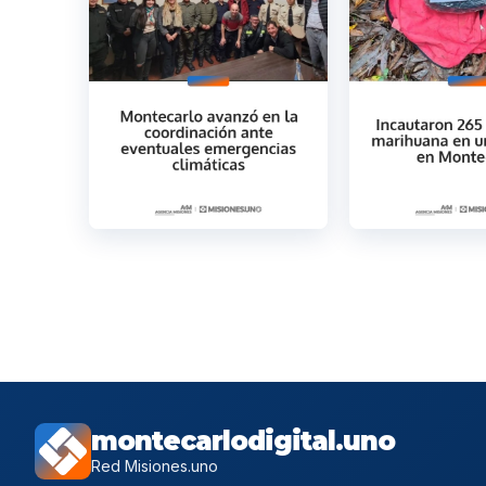
montecarlodigital.uno
Red Misiones.uno