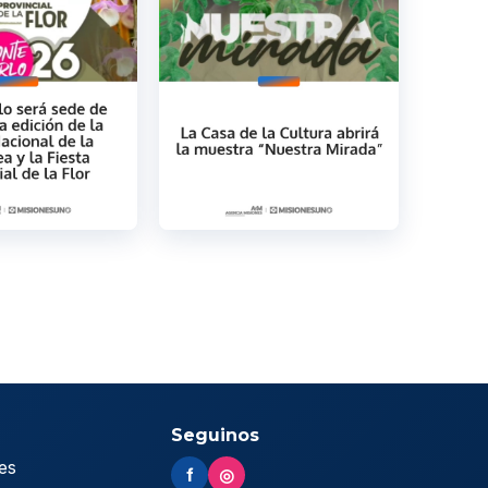
Seguinos
es
f
◎