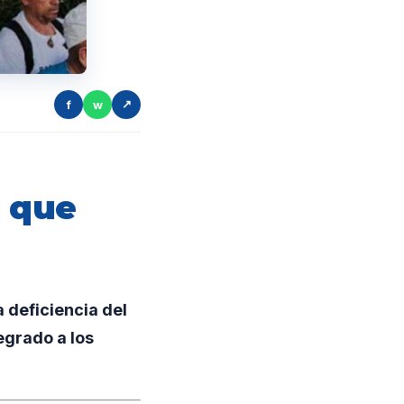
f
w
↗
ó que
 deficiencia del
egrado a los