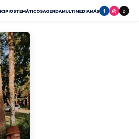
f
◎
⌕
ICIPIOS
TEMÁTICOS
AGENDA
MULTIMEDIA
MÁS