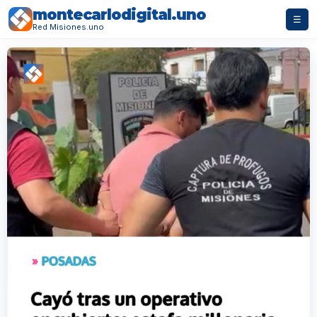
montecarlodigital.uno
☰
Red Misiones.uno