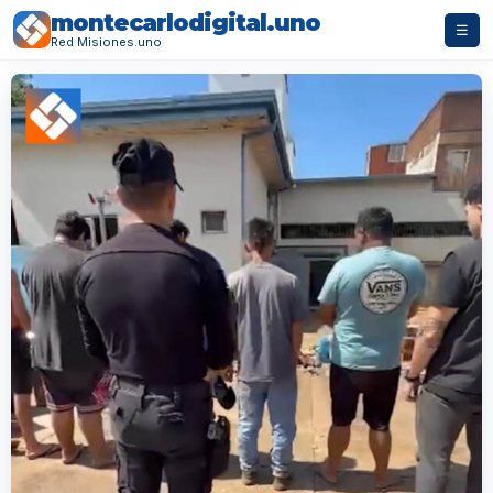
montecarlodigital.uno
☰
Red Misiones.uno