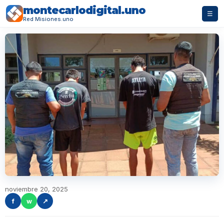
montecarlodigital.uno
☰
Red Misiones.uno
noviembre 20, 2025
f
w
↗