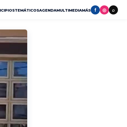
f
◎
⌕
ICIPIOS
TEMÁTICOS
AGENDA
MULTIMEDIA
MÁS