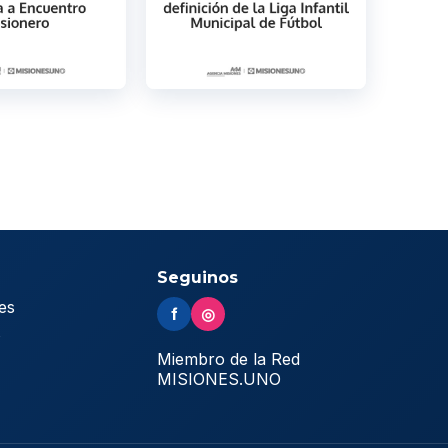
Seguinos
es
f
◎
s
Miembro de la Red
MISIONES.UNO