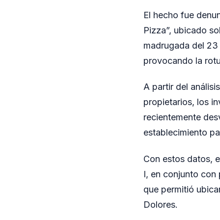
El hecho fue denun
Pizza”, ubicado so
madrugada del 23 d
provocando la rotur
A partir del anális
propietarios, los 
recientemente desv
establecimiento pa
Con estos datos, e
I, en conjunto con
que permitió ubicar
Dolores.