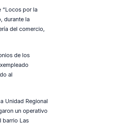
e “Locos por la
, durante la
ría del comercio,
onios de los
 exempleado
do al
 la Unidad Regional
garon un operativo
l barrio Las