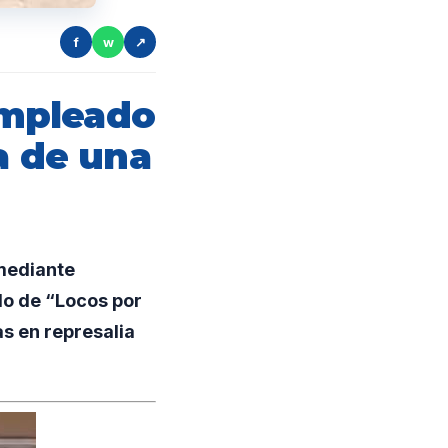
f
w
↗
empleado
a de una
 mediante
o de “Locos por
as en represalia