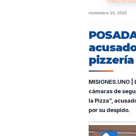
noviembre 25, 2025
POSADAS
acusado 
pizzería
MISIONES.UNO | L
cámaras de segur
la Pizza”, acusad
por su despido.