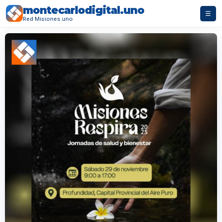
montecarlodigital.uno
☰
Red Misiones.uno